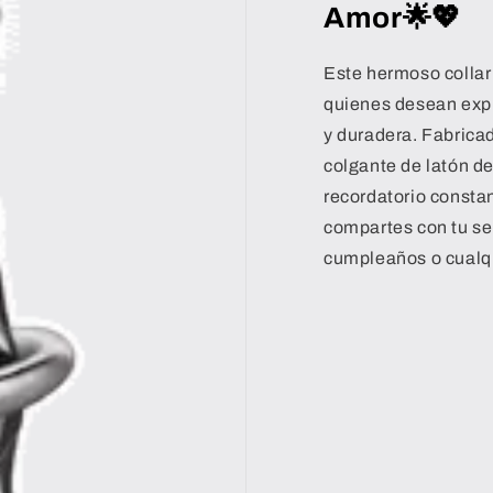
Amor🌟💖
Este hermoso collar
quienes desean expr
y duradera. Fabrica
colgante de latón de 
recordatorio consta
compartes con tu ser
cumpleaños o cualqu