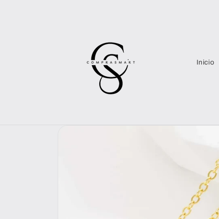
Ir
directamente
al contenido
Inicio
Ir
directamente
a la
información
del producto