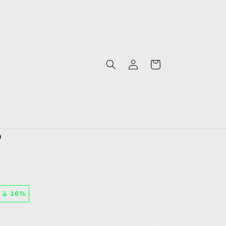
Iniciar
Carrito
sesión
o
16
%