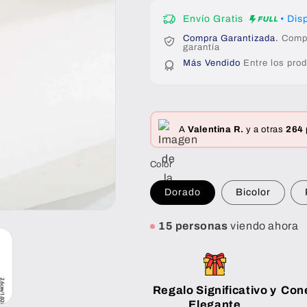
Envío Gratis
• Dis
Compra Garantizada.
Compra
garantía
Más Vendido
Entre los prod
A
Valentina R.
y a otras
264
Color
Dorado
Bicolor
18 personas
viendo ahora
Regalo Significativo y
Con
Elegante