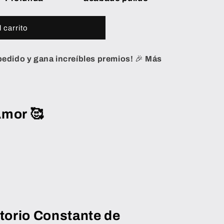
 carrito
edido y gana increíbles premios!
🎉
Más
Amor
🥰
torio Constante de