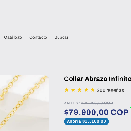
Catálogo
Contacto
Buscar
Collar Abrazo Infinit
★
★
★
★
★
200 reseñas
ANTES:
$95.000,00 COP
$79.900,00 COP
Ahorra $15.100,00