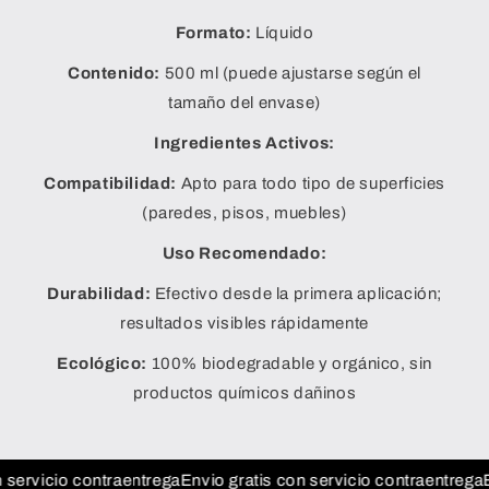
Formato:
Líquido
Contenido:
500 ml (puede ajustarse según el
tamaño del envase)
Ingredientes Activos:
Compatibilidad:
Apto para todo tipo de superficies
(paredes, pisos, muebles)
Uso Recomendado:
Durabilidad:
Efectivo desde la primera aplicación;
resultados visibles rápidamente
Ecológico:
100% biodegradable y orgánico, sin
productos químicos dañinos
cio contraentrega
Envio gratis con servicio contraentrega
Envio g