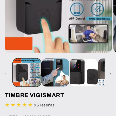
TIMBRE VIGISMART
★
★
★
★
★
95 reseñas