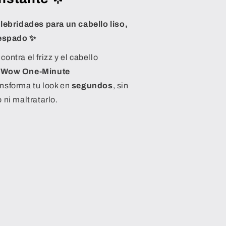
elebridades para un cabello liso,
respado ✨
ontra el frizz y el cabello
 Wow One-Minute
ransforma tu look en
segundos
, sin
 ni maltratarlo.