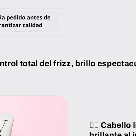
ntrol total del frizz, brillo espectac
💆‍♀️ Cabello
brillante al 