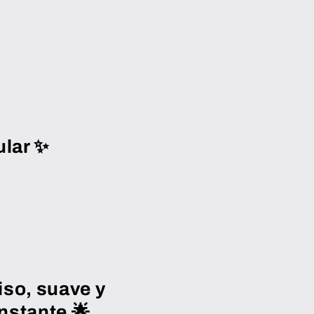
ular ✨
 liso, suave y
instante 🌟