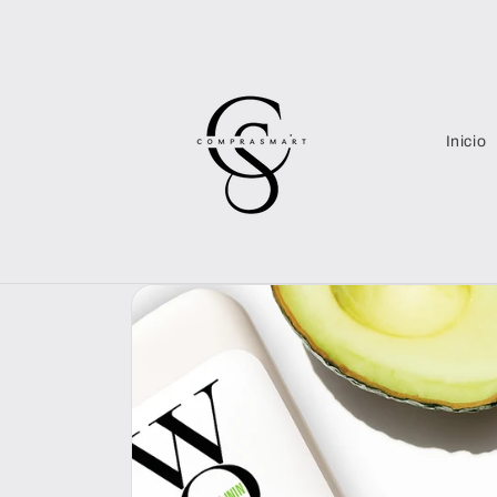
Ir
directamente
al contenido
Inicio
Ir
directamente
a la
información
del producto