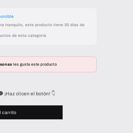
ponible
 tranquilo, este producto tiene 30 días de
uctos de esta categoría
rsonas
les gusta este producto
🛑
¡Haz clicen el botón! 👇
 carrito