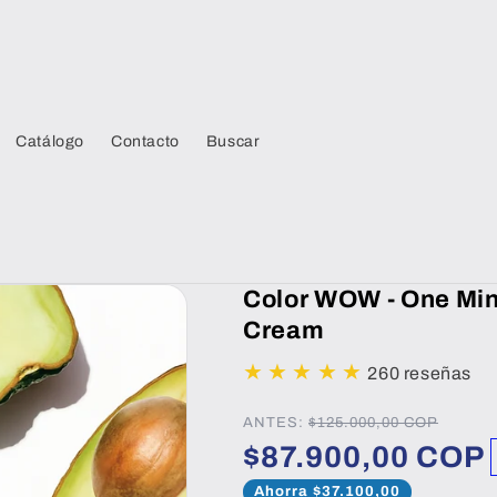
Catálogo
Contacto
Buscar
Color WOW - One Min
Cream
★
★
★
★
★
260 reseñas
ANTES:
$125.000,00 COP
$87.900,00 COP
Ahorra $37.100,00