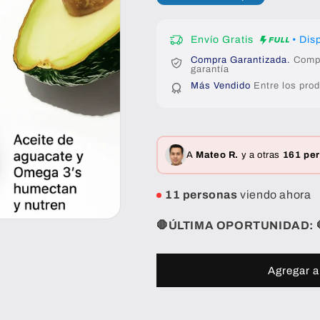
Envío Gratis
• Dis
Compra Garantizada.
Compra
garantía
Más Vendido
Entre los prod
A
Valeria R.
y a otras
161 pe
28 personas
viendo ahora
🛑ÚLTIMA OPORTUNIDAD: 
Agregar al