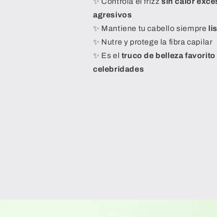
✨ Controla el frizz
sin calor exce
agresivos
✨ Mantiene tu cabello siempre
li
✨ Nutre y protege la fibra capilar
✨ Es el
truco de belleza favorito 
celebridades